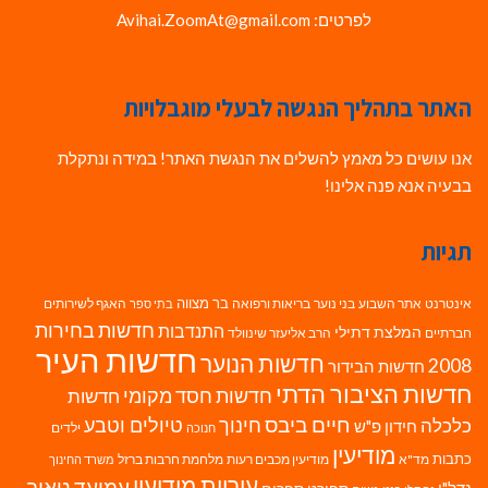
לפרטים: Avihai.ZoomAt@gmail.com
האתר בתהליך הנגשה לבעלי מוגבלויות
אנו עושים כל מאמץ להשלים את הנגשת האתר! במידה ונתקלת
בבעיה אנא פנה אלינו!
תגיות
בר מצווה
אינטרנט
אתר השבוע
בני נוער
בריאות ורפואה
האגף לשירותים
בתי ספר
חדשות בחירות
התנדבות
המלצת דתילי
חברתיים
הרב אליעזר שינוולד
חדשות העיר
חדשות הנוער
2008
חדשות הבידור
חדשות הציבור הדתי
חדשות חסד מקומי
חדשות
חיים ביבס
טיולים וטבע
כלכלה
חינוך
חידון פ"ש
ילדים
חנוכה
מודיעין
כתבות
מד"א
מודיעין מכבים רעות
מלחמת חרבות ברזל
משרד החינוך
עיריית מודיעין
עמיעד טאוב