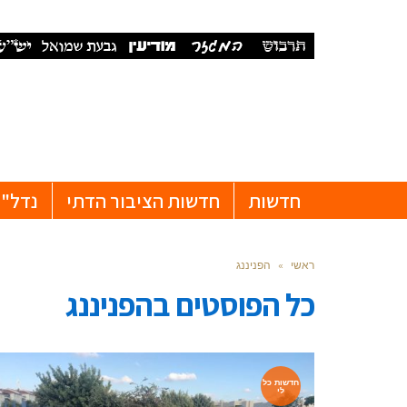
חדשות
חדשות הציבור הדתי
נדל"ן
ראשי
»
הפניננג
כל הפוסטים ב
הפניננג
חדשות כל
לי