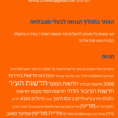
לפרטים: Avihai.ZoomAt@gmail.com
האתר בתהליך הנגשה לבעלי מוגבלויות
אנו עושים כל מאמץ להשלים את הנגשת האתר! במידה ונתקלת
בבעיה אנא פנה אלינו!
תגיות
בר מצווה
אינטרנט
אתר השבוע
בני נוער
בריאות ורפואה
האגף לשירותים
בתי ספר
חדשות בחירות
התנדבות
המלצת דתילי
חברתיים
הרב אליעזר שינוולד
חדשות העיר
חדשות הנוער
2008
חדשות הבידור
חדשות הציבור הדתי
חדשות חסד מקומי
חדשות
חיים ביבס
טיולים וטבע
כלכלה
חינוך
חידון פ"ש
ילדים
חנוכה
מודיעין
כתבות
מד"א
מודיעין מכבים רעות
מלחמת חרבות ברזל
משרד החינוך
עיריית מודיעין
עמיעד טאוב
נדל"ן
ספורט
ספרים
נשים
נפתלי בנט