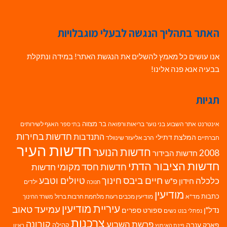
האתר בתהליך הנגשה לבעלי מוגבלויות
אנו עושים כל מאמץ להשלים את הנגשת האתר! במידה ונתקלת
בבעיה אנא פנה אלינו!
תגיות
בר מצווה
אינטרנט
אתר השבוע
בני נוער
בריאות ורפואה
האגף לשירותים
בתי ספר
חדשות בחירות
התנדבות
המלצת דתילי
חברתיים
הרב אליעזר שינוולד
חדשות העיר
חדשות הנוער
2008
חדשות הבידור
חדשות הציבור הדתי
חדשות חסד מקומי
חדשות
חיים ביבס
טיולים וטבע
כלכלה
חינוך
חידון פ"ש
ילדים
חנוכה
מודיעין
כתבות
מד"א
מודיעין מכבים רעות
מלחמת חרבות ברזל
משרד החינוך
עיריית מודיעין
עמיעד טאוב
נדל"ן
ספורט
ספרים
נשים
נפתלי בנט
צרכנות
פרשת השבוע
קורונה
פארק ענבה
קהילה
פינת האימוץ
ראיון