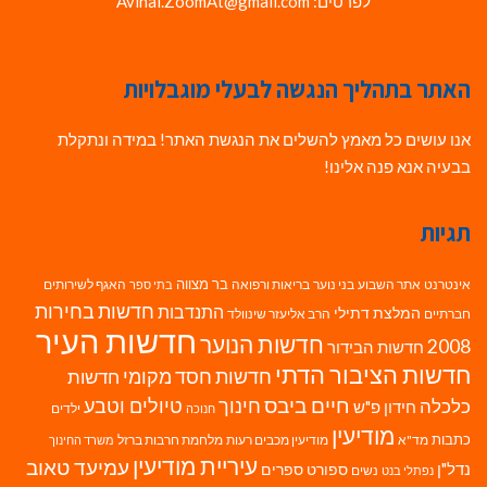
לפרטים: Avihai.ZoomAt@gmail.com
האתר בתהליך הנגשה לבעלי מוגבלויות
אנו עושים כל מאמץ להשלים את הנגשת האתר! במידה ונתקלת
בבעיה אנא פנה אלינו!
תגיות
בר מצווה
אינטרנט
אתר השבוע
בני נוער
בריאות ורפואה
האגף לשירותים
בתי ספר
חדשות בחירות
התנדבות
המלצת דתילי
חברתיים
הרב אליעזר שינוולד
חדשות העיר
חדשות הנוער
2008
חדשות הבידור
חדשות הציבור הדתי
חדשות חסד מקומי
חדשות
חיים ביבס
טיולים וטבע
כלכלה
חינוך
חידון פ"ש
ילדים
חנוכה
מודיעין
כתבות
מד"א
מודיעין מכבים רעות
מלחמת חרבות ברזל
משרד החינוך
עיריית מודיעין
עמיעד טאוב
נדל"ן
ספורט
ספרים
נשים
נפתלי בנט