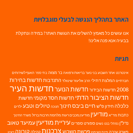
האתר בתהליך הנגשה לבעלי מוגבלויות
אנו עושים כל מאמץ להשלים את הנגשת האתר! במידה ונתקלת
בבעיה אנא פנה אלינו!
תגיות
בר מצווה
אינטרנט
אתר השבוע
בני נוער
בריאות ורפואה
האגף לשירותים
בתי ספר
חדשות בחירות
התנדבות
המלצת דתילי
חברתיים
הרב אליעזר שינוולד
חדשות העיר
חדשות הנוער
2008
חדשות הבידור
חדשות הציבור הדתי
חדשות חסד מקומי
חדשות
חיים ביבס
טיולים וטבע
כלכלה
חינוך
חידון פ"ש
ילדים
חנוכה
מודיעין
כתבות
מד"א
מודיעין מכבים רעות
מלחמת חרבות ברזל
משרד החינוך
עיריית מודיעין
עמיעד טאוב
נדל"ן
ספורט
ספרים
נשים
נפתלי בנט
צרכנות
פרשת השבוע
קורונה
פארק ענבה
קהילה
פינת האימוץ
ראיון