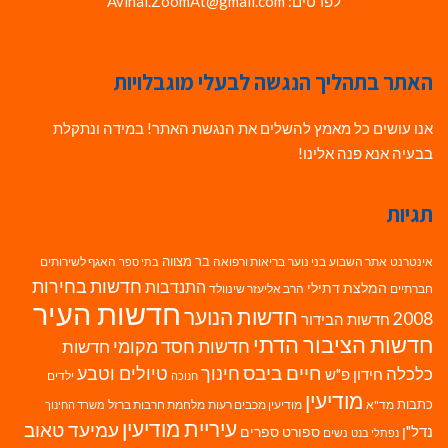
לפרטים: Avihai.ZoomAt@gmail.com
האתר בתהליך הנגשה לבעלי מוגבלויות
אנו עושים כל מאמץ להשלים את הנגשת האתר! במידה ונתקלת
בבעיה אנא פנה אלינו!
תגיות
בר מצווה
אינטרנט
אתר השבוע
בני נוער
בריאות ורפואה
האגף לשירותים
בתי ספר
חדשות בחירות
התנדבות
המלצת דתילי
חברתיים
הרב אליעזר שינוולד
חדשות העיר
חדשות הנוער
2008
חדשות הבידור
חדשות הציבור הדתי
חדשות חסד מקומי
חדשות
חיים ביבס
טיולים וטבע
כלכלה
חינוך
חידון פ"ש
ילדים
חנוכה
מודיעין
כתבות
מד"א
מודיעין מכבים רעות
מלחמת חרבות ברזל
משרד החינוך
עיריית מודיעין
עמיעד טאוב
נדל"ן
ספורט
ספרים
נשים
נפתלי בנט