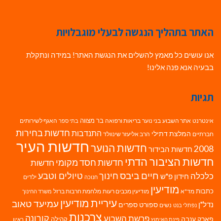
האתר בתהליך הנגשה לבעלי מוגבלויות
אנו עושים כל מאמץ להשלים את הנגשת האתר! במידה ונתקלת
בבעיה אנא פנה אלינו!
תגיות
בר מצווה
אינטרנט
אתר השבוע
בני נוער
בריאות ורפואה
האגף לשירותים
בתי ספר
חדשות בחירות
התנדבות
המלצת דתילי
חברתיים
הרב אליעזר שינוולד
חדשות העיר
חדשות הנוער
2008
חדשות הבידור
חדשות הציבור הדתי
חדשות חסד מקומי
חדשות
חיים ביבס
טיולים וטבע
כלכלה
חינוך
חידון פ"ש
ילדים
חנוכה
מודיעין
כתבות
מד"א
מודיעין מכבים רעות
מלחמת חרבות ברזל
משרד החינוך
עיריית מודיעין
עמיעד טאוב
נדל"ן
ספורט
ספרים
נשים
נפתלי בנט
צרכנות
פרשת השבוע
קורונה
פארק ענבה
קהילה
פינת האימוץ
ראיון