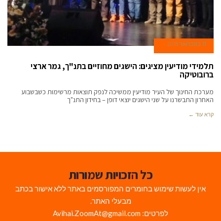
11 בפברואר 2018
תלמידי מודיעין מציגים: הישגים מחוזיים בתנ"ך, גמר ארצי
ברובוטיקה
מערכת החינוך של העיר מודיעין ממשיכה לנפק תוצאות מרשימות כשבשבוע
האחרון התבשרנו על שני הישגים יוצאי דופן – בחידון התנ"ך
קרא עוד ←
כל הזכויות שמורות
אין לעשות שימוש בחומרים המפורסמים באתר ללא אישור בכתב
מבעלי האתר.
לפרטים: Avihai.ZoomAt@gmail.com