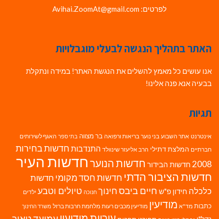
לפרטים: Avihai.ZoomAt@gmail.com
האתר בתהליך הנגשה לבעלי מוגבלויות
אנו עושים כל מאמץ להשלים את הנגשת האתר! במידה ונתקלת
בבעיה אנא פנה אלינו!
תגיות
בר מצווה
אינטרנט
אתר השבוע
בני נוער
בריאות ורפואה
האגף לשירותים
בתי ספר
חדשות בחירות
התנדבות
המלצת דתילי
חברתיים
הרב אליעזר שינוולד
חדשות העיר
חדשות הנוער
2008
חדשות הבידור
חדשות הציבור הדתי
חדשות חסד מקומי
חדשות
חיים ביבס
טיולים וטבע
כלכלה
חינוך
חידון פ"ש
ילדים
חנוכה
מודיעין
כתבות
מד"א
מודיעין מכבים רעות
מלחמת חרבות ברזל
משרד החינוך
עיריית מודיעין
עמיעד טאוב