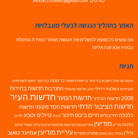
לפרטים: Avihai.ZoomAt@gmail.com
האתר בתהליך הנגשה לבעלי מוגבלויות
אנו עושים כל מאמץ להשלים את הנגשת האתר! במידה ונתקלת
בבעיה אנא פנה אלינו!
תגיות
בר מצווה
אינטרנט
אתר השבוע
בני נוער
בריאות ורפואה
האגף לשירותים
בתי ספר
חדשות בחירות
התנדבות
המלצת דתילי
חברתיים
הרב אליעזר שינוולד
חדשות העיר
חדשות הנוער
2008
חדשות הבידור
חדשות הציבור הדתי
חדשות חסד מקומי
חדשות
חיים ביבס
טיולים וטבע
כלכלה
חינוך
חידון פ"ש
ילדים
חנוכה
מודיעין
כתבות
מד"א
מודיעין מכבים רעות
מלחמת חרבות ברזל
משרד החינוך
עיריית מודיעין
עמיעד טאוב
נדל"ן
ספורט
ספרים
נשים
נפתלי בנט