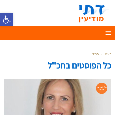
פתח סרגל
תפריט
ראשי
»
חכ"ל
כל הפוסטים ב
חכ"ל
כלכלה וצר
כנות