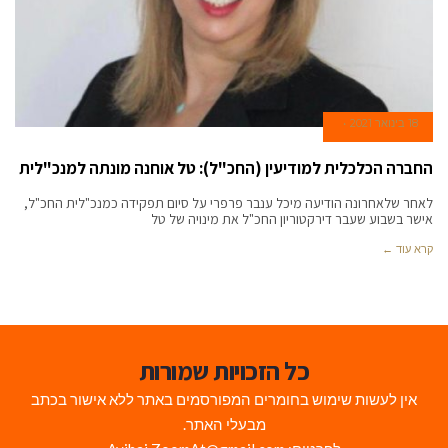
18 בינואר 2021
החברה הכלכלית למודיעין (החכ"ל): טל אוחנה מונתה למנכ"לית
לאחר שלאחרונה הודיעה מיכל ענבר פרפרי על סיום תפקידה כמנכ"לית החכ"ל,
אישר בשבוע שעבר דירקטוריון החכ"ל את מינויה של טל
קרא עוד ←
כל הזכויות שמורות
אין לעשות שימוש בחומרים המפורסמים באתר ללא אישור בכתב
מבעלי האתר.