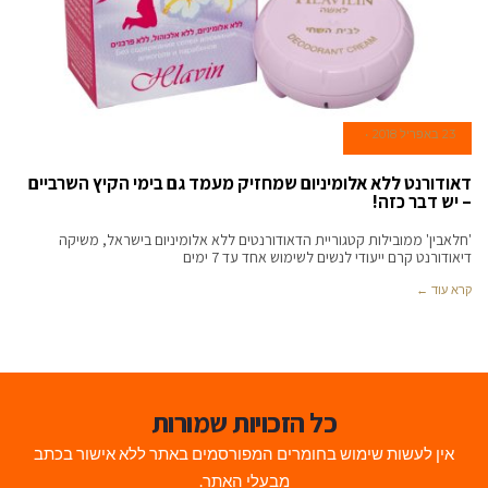
23 באפריל 2018
דאודורנט ללא אלומיניום שמחזיק מעמד גם בימי הקיץ השרביים
– יש דבר כזה!
'חלאבין' ממובילות קטגוריית הדאודורנטים ללא אלומיניום בישראל, משיקה
דיאודורנט קרם ייעודי לנשים לשימוש אחד עד 7 ימים
קרא עוד ←
כל הזכויות שמורות
אין לעשות שימוש בחומרים המפורסמים באתר ללא אישור בכתב
מבעלי האתר.