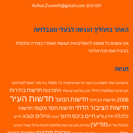
לפרטים: Avihai.ZoomAt@gmail.com
האתר בתהליך הנגשה לבעלי מוגבלויות
אנו עושים כל מאמץ להשלים את הנגשת האתר! במידה ונתקלת
בבעיה אנא פנה אלינו!
תגיות
בר מצווה
אינטרנט
אתר השבוע
בני נוער
בריאות ורפואה
האגף לשירותים
בתי ספר
חדשות בחירות
התנדבות
המלצת דתילי
חברתיים
הרב אליעזר שינוולד
חדשות העיר
חדשות הנוער
2008
חדשות הבידור
חדשות הציבור הדתי
חדשות חסד מקומי
חדשות
חיים ביבס
טיולים וטבע
כלכלה
חינוך
חידון פ"ש
ילדים
חנוכה
מודיעין
כתבות
מד"א
מודיעין מכבים רעות
מלחמת חרבות ברזל
משרד החינוך
עיריית מודיעין
עמיעד טאוב