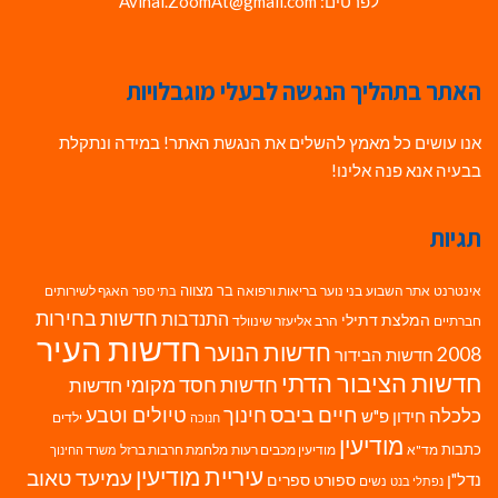
לפרטים: Avihai.ZoomAt@gmail.com
האתר בתהליך הנגשה לבעלי מוגבלויות
אנו עושים כל מאמץ להשלים את הנגשת האתר! במידה ונתקלת
בבעיה אנא פנה אלינו!
תגיות
בר מצווה
אינטרנט
אתר השבוע
בני נוער
בריאות ורפואה
האגף לשירותים
בתי ספר
חדשות בחירות
התנדבות
המלצת דתילי
חברתיים
הרב אליעזר שינוולד
חדשות העיר
חדשות הנוער
2008
חדשות הבידור
חדשות הציבור הדתי
חדשות חסד מקומי
חדשות
חיים ביבס
טיולים וטבע
כלכלה
חינוך
חידון פ"ש
ילדים
חנוכה
מודיעין
כתבות
מד"א
מודיעין מכבים רעות
מלחמת חרבות ברזל
משרד החינוך
עיריית מודיעין
עמיעד טאוב
נדל"ן
ספורט
ספרים
נשים
נפתלי בנט