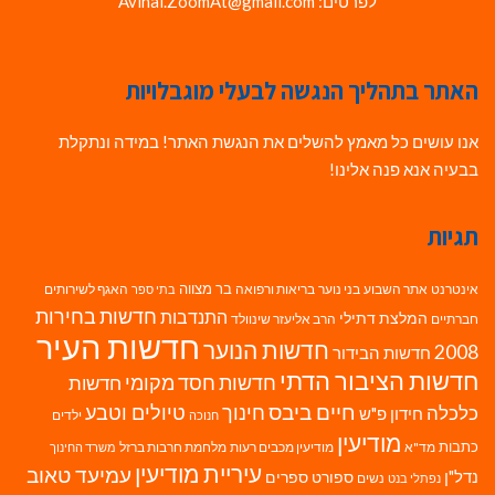
לפרטים: Avihai.ZoomAt@gmail.com
האתר בתהליך הנגשה לבעלי מוגבלויות
אנו עושים כל מאמץ להשלים את הנגשת האתר! במידה ונתקלת
בבעיה אנא פנה אלינו!
תגיות
בר מצווה
אינטרנט
אתר השבוע
בני נוער
בריאות ורפואה
האגף לשירותים
בתי ספר
חדשות בחירות
התנדבות
המלצת דתילי
חברתיים
הרב אליעזר שינוולד
חדשות העיר
חדשות הנוער
2008
חדשות הבידור
חדשות הציבור הדתי
חדשות חסד מקומי
חדשות
חיים ביבס
טיולים וטבע
כלכלה
חינוך
חידון פ"ש
ילדים
חנוכה
מודיעין
כתבות
מד"א
מודיעין מכבים רעות
מלחמת חרבות ברזל
משרד החינוך
עיריית מודיעין
עמיעד טאוב
נדל"ן
ספורט
ספרים
נשים
נפתלי בנט