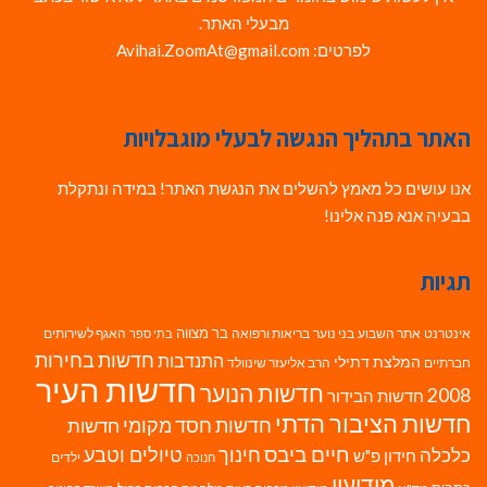
מבעלי האתר.
לפרטים: Avihai.ZoomAt@gmail.com
האתר בתהליך הנגשה לבעלי מוגבלויות
אנו עושים כל מאמץ להשלים את הנגשת האתר! במידה ונתקלת
בבעיה אנא פנה אלינו!
תגיות
בר מצווה
אינטרנט
אתר השבוע
בני נוער
בריאות ורפואה
האגף לשירותים
בתי ספר
חדשות בחירות
התנדבות
המלצת דתילי
חברתיים
הרב אליעזר שינוולד
חדשות העיר
חדשות הנוער
2008
חדשות הבידור
חדשות הציבור הדתי
חדשות חסד מקומי
חדשות
חיים ביבס
טיולים וטבע
כלכלה
חינוך
חידון פ"ש
ילדים
חנוכה
מודיעין