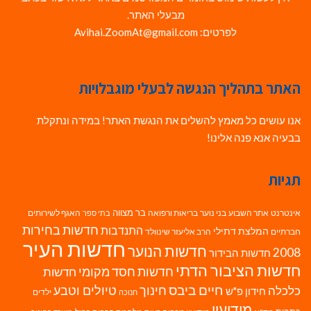
מבעלי האתר.
לפרטים: Avihai.ZoomAt@gmail.com
האתר בתהליך הנגשה לבעלי מוגבלויות
אנו עושים כל מאמץ להשלים את הנגשת האתר! במידה ונתקלת
בבעיה אנא פנה אלינו!
תגיות
בר מצווה
אינטרנט
אתר השבוע
בני נוער
בריאות ורפואה
האגף לשירותים
בתי ספר
חדשות בחירות
התנדבות
המלצת דתילי
חברתיים
הרב אליעזר שינוולד
חדשות העיר
חדשות הנוער
2008
חדשות הבידור
חדשות הציבור הדתי
חדשות חסד מקומי
חדשות
חיים ביבס
טיולים וטבע
כלכלה
חינוך
חידון פ"ש
ילדים
חנוכה
מודיעין