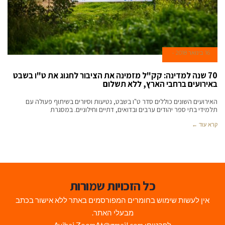
16 בינואר 2018
70 שנה למדינה: קק"ל מזמינה את הציבור לחגוג את ט"ו בשבט
באירועים ברחבי הארץ, ללא תשלום
האירועים השונים כוללים סדר ט"ו בשבט, נטיעות וסיורים בשיתוף פעולה עם
תלמידי בתי ספר יהודים ערבים ובדואים, דתיים וחילוניים. במסגרת
קרא עוד ←
כל הזכויות שמורות
אין לעשות שימוש בחומרים המפורסמים באתר ללא אישור בכתב
מבעלי האתר.