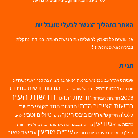
לפרטים: Avihai.ZoomAt@gmail.com
האתר בתהליך הנגשה לבעלי מוגבלויות
אנו עושים כל מאמץ להשלים את הנגשת האתר! במידה ונתקלת
בבעיה אנא פנה אלינו!
תגיות
בר מצווה
אינטרנט
אתר השבוע
בני נוער
בריאות ורפואה
האגף לשירותים
בתי ספר
חדשות בחירות
התנדבות
המלצת דתילי
חברתיים
הרב אליעזר שינוולד
חדשות העיר
חדשות הנוער
2008
חדשות הבידור
חדשות הציבור הדתי
חדשות חסד מקומי
חדשות
חיים ביבס
טיולים וטבע
כלכלה
חינוך
חידון פ"ש
ילדים
חנוכה
מודיעין
כתבות
מד"א
מודיעין מכבים רעות
מלחמת חרבות ברזל
משרד החינוך
עיריית מודיעין
עמיעד טאוב
נדל"ן
ספורט
ספרים
נשים
נפתלי בנט