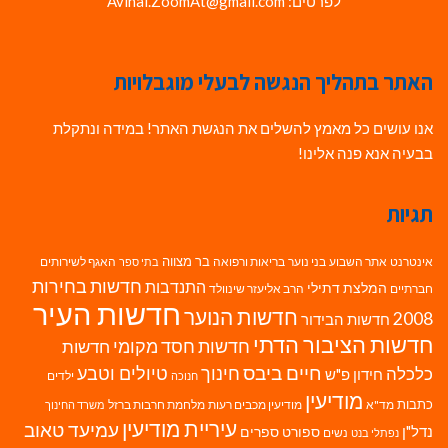
לפרטים: Avihai.ZoomAt@gmail.com
האתר בתהליך הנגשה לבעלי מוגבלויות
אנו עושים כל מאמץ להשלים את הנגשת האתר! במידה ונתקלת
בבעיה אנא פנה אלינו!
תגיות
בר מצווה
אינטרנט
אתר השבוע
בני נוער
בריאות ורפואה
האגף לשירותים
בתי ספר
חדשות בחירות
התנדבות
המלצת דתילי
חברתיים
הרב אליעזר שינוולד
חדשות העיר
חדשות הנוער
2008
חדשות הבידור
חדשות הציבור הדתי
חדשות חסד מקומי
חדשות
חיים ביבס
טיולים וטבע
כלכלה
חינוך
חידון פ"ש
ילדים
חנוכה
מודיעין
כתבות
מד"א
מודיעין מכבים רעות
מלחמת חרבות ברזל
משרד החינוך
עיריית מודיעין
עמיעד טאוב
נדל"ן
ספורט
ספרים
נשים
נפתלי בנט