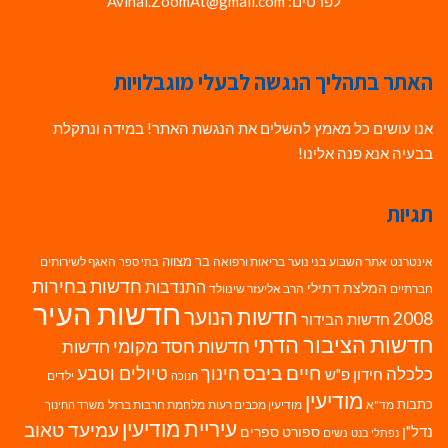
לפרטים: Avihai.ZoomAt@gmail.com
האתר בתהליך הנגשה לבעלי מוגבלויות
אנו עושים כל מאמץ להשלים את הנגשת האתר! במידה ונתקלת
בבעיה אנא פנה אלינו!
תגיות
בר מצווה
אינטרנט
אתר השבוע
בני נוער
בריאות ורפואה
האגף לשירותים
בתי ספר
חדשות בחירות
התנדבות
המלצת דתילי
חברתיים
הרב אליעזר שינוולד
חדשות העיר
חדשות הנוער
2008
חדשות הבידור
חדשות הציבור הדתי
חדשות חסד מקומי
חדשות
חיים ביבס
טיולים וטבע
כלכלה
חינוך
חידון פ"ש
ילדים
חנוכה
מודיעין
כתבות
מד"א
מודיעין מכבים רעות
מלחמת חרבות ברזל
משרד החינוך
עיריית מודיעין
עמיעד טאוב
נדל"ן
ספורט
ספרים
נשים
נפתלי בנט