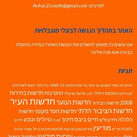
לפרטים: Avihai.ZoomAt@gmail.com
האתר בתהליך הנגשה לבעלי מוגבלויות
אנו עושים כל מאמץ להשלים את הנגשת האתר! במידה ונתקלת
בבעיה אנא פנה אלינו!
תגיות
בר מצווה
אינטרנט
אתר השבוע
בני נוער
בריאות ורפואה
האגף לשירותים
בתי ספר
חדשות בחירות
התנדבות
המלצת דתילי
חברתיים
הרב אליעזר שינוולד
חדשות העיר
חדשות הנוער
2008
חדשות הבידור
חדשות הציבור הדתי
חדשות חסד מקומי
חדשות
חיים ביבס
טיולים וטבע
כלכלה
חינוך
חידון פ"ש
ילדים
חנוכה
מודיעין
כתבות
מד"א
מודיעין מכבים רעות
מלחמת חרבות ברזל
משרד החינוך
עיריית מודיעין
עמיעד טאוב