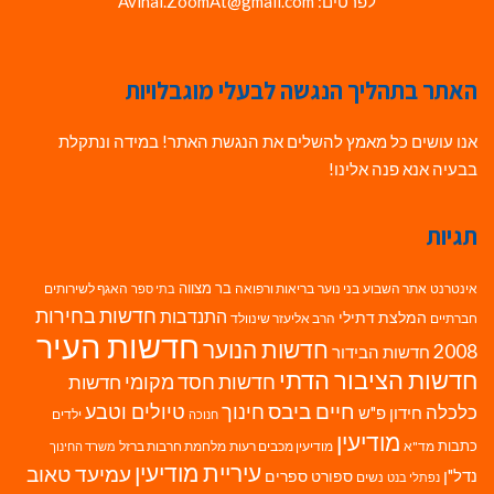
לפרטים: Avihai.ZoomAt@gmail.com
האתר בתהליך הנגשה לבעלי מוגבלויות
אנו עושים כל מאמץ להשלים את הנגשת האתר! במידה ונתקלת
בבעיה אנא פנה אלינו!
תגיות
בר מצווה
אינטרנט
אתר השבוע
בני נוער
בריאות ורפואה
האגף לשירותים
בתי ספר
חדשות בחירות
התנדבות
המלצת דתילי
חברתיים
הרב אליעזר שינוולד
חדשות העיר
חדשות הנוער
2008
חדשות הבידור
חדשות הציבור הדתי
חדשות חסד מקומי
חדשות
חיים ביבס
טיולים וטבע
כלכלה
חינוך
חידון פ"ש
ילדים
חנוכה
מודיעין
כתבות
מד"א
מודיעין מכבים רעות
מלחמת חרבות ברזל
משרד החינוך
עיריית מודיעין
עמיעד טאוב
נדל"ן
ספורט
ספרים
נשים
נפתלי בנט