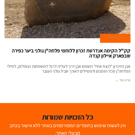
2 במאי 2019
קק"ל הקימה אנדרטת זכרון ללוחמי פלחה"ן גולני ביער כפירה
שבפארק איילון קנדה
אבן הזיכרון "לנצח אחי!" תשמש אבן דרך לעליה לרגל למשפחות הנופלים, לחיילי
הפלחה"ן מכל הזמנים ולמטיילים לאורך שביל גולני העובר
קרא עוד ←
כל הזכויות שמורות
אין לעשות שימוש בחומרים המפורסמים באתר ללא אישור בכתב
מבעלי האתר.