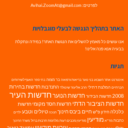
לפרטים: Avihai.ZoomAt@gmail.com
האתר בתהליך הנגשה לבעלי מוגבלויות
אנו עושים כל מאמץ להשלים את הנגשת האתר! במידה ונתקלת
בבעיה אנא פנה אלינו!
תגיות
בר מצווה
אינטרנט
אתר השבוע
בני נוער
בריאות ורפואה
האגף לשירותים
בתי ספר
חדשות בחירות
התנדבות
המלצת דתילי
חברתיים
הרב אליעזר שינוולד
חדשות העיר
חדשות הנוער
2008
חדשות הבידור
חדשות הציבור הדתי
חדשות חסד מקומי
חדשות
חיים ביבס
טיולים וטבע
כלכלה
חינוך
חידון פ"ש
ילדים
חנוכה
מודיעין
כתבות
מד"א
מודיעין מכבים רעות
מלחמת חרבות ברזל
משרד החינוך
עיריית מודיעין
עמיעד טאוב