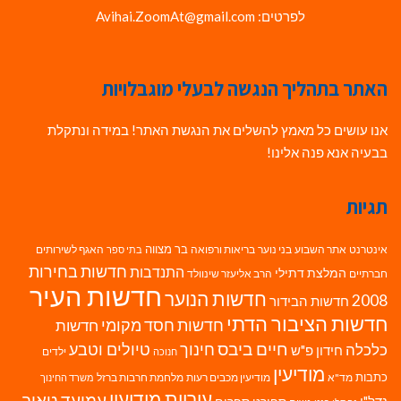
לפרטים: Avihai.ZoomAt@gmail.com
האתר בתהליך הנגשה לבעלי מוגבלויות
אנו עושים כל מאמץ להשלים את הנגשת האתר! במידה ונתקלת
בבעיה אנא פנה אלינו!
תגיות
בר מצווה
אינטרנט
אתר השבוע
בני נוער
בריאות ורפואה
האגף לשירותים
בתי ספר
חדשות בחירות
התנדבות
המלצת דתילי
חברתיים
הרב אליעזר שינוולד
חדשות העיר
חדשות הנוער
2008
חדשות הבידור
חדשות הציבור הדתי
חדשות חסד מקומי
חדשות
חיים ביבס
טיולים וטבע
כלכלה
חינוך
חידון פ"ש
ילדים
חנוכה
מודיעין
כתבות
מד"א
מודיעין מכבים רעות
מלחמת חרבות ברזל
משרד החינוך
עיריית מודיעין
עמיעד טאוב