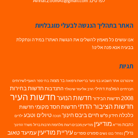
לפרטים: Avihai.ZoomAt@gmail.com
האתר בתהליך הנגשה לבעלי מוגבלויות
אנו עושים כל מאמץ להשלים את הנגשת האתר! במידה ונתקלת
בבעיה אנא פנה אלינו!
תגיות
בר מצווה
אינטרנט
אתר השבוע
בני נוער
בריאות ורפואה
האגף לשירותים
בתי ספר
חדשות בחירות
התנדבות
המלצת דתילי
חברתיים
הרב אליעזר שינוולד
חדשות העיר
חדשות הנוער
2008
חדשות הבידור
חדשות הציבור הדתי
חדשות חסד מקומי
חדשות
חיים ביבס
טיולים וטבע
כלכלה
חינוך
חידון פ"ש
ילדים
חנוכה
מודיעין
כתבות
מד"א
מודיעין מכבים רעות
מלחמת חרבות ברזל
משרד החינוך
עיריית מודיעין
עמיעד טאוב
נדל"ן
ספורט
ספרים
נשים
נפתלי בנט