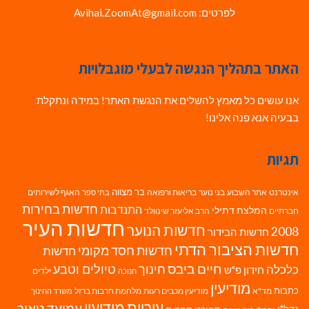
לפרטים: Avihai.ZoomAt@gmail.com
האתר בתהליך הנגשה לבעלי מוגבלויות
אנו עושים כל מאמץ להשלים את הנגשת האתר! במידה ונתקלת
בבעיה אנא פנה אלינו!
תגיות
בר מצווה
אינטרנט
אתר השבוע
בני נוער
בריאות ורפואה
האגף לשירותים
בתי ספר
חדשות בחירות
התנדבות
המלצת דתילי
חברתיים
הרב אליעזר שינוולד
חדשות העיר
חדשות הנוער
2008
חדשות הבידור
חדשות הציבור הדתי
חדשות חסד מקומי
חדשות
חיים ביבס
טיולים וטבע
כלכלה
חינוך
חידון פ"ש
ילדים
חנוכה
מודיעין
כתבות
מד"א
מודיעין מכבים רעות
מלחמת חרבות ברזל
משרד החינוך
עיריית מודיעין
עמיעד טאוב