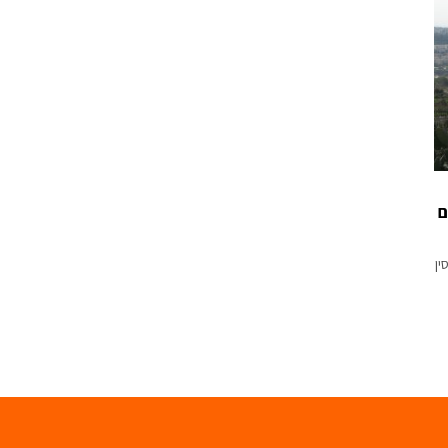
עם
סין