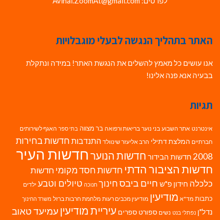
לפרטים: Avihai.ZoomAt@gmail.com
האתר בתהליך הנגשה לבעלי מוגבלויות
אנו עושים כל מאמץ להשלים את הנגשת האתר! במידה ונתקלת
בבעיה אנא פנה אלינו!
תגיות
בר מצווה
אינטרנט
אתר השבוע
בני נוער
בריאות ורפואה
האגף לשירותים
בתי ספר
חדשות בחירות
התנדבות
המלצת דתילי
חברתיים
הרב אליעזר שינוולד
חדשות העיר
חדשות הנוער
2008
חדשות הבידור
חדשות הציבור הדתי
חדשות חסד מקומי
חדשות
חיים ביבס
טיולים וטבע
כלכלה
חינוך
חידון פ"ש
ילדים
חנוכה
מודיעין
כתבות
מד"א
מודיעין מכבים רעות
מלחמת חרבות ברזל
משרד החינוך
עיריית מודיעין
עמיעד טאוב
נדל"ן
ספורט
ספרים
נשים
נפתלי בנט