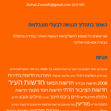
לפרטים: Avihai.ZoomAt@gmail.com
האתר בתהליך הנגשה לבעלי מוגבלויות
אנו עושים כל מאמץ להשלים את הנגשת האתר! במידה ונתקלת
בבעיה אנא פנה אלינו!
תגיות
בר מצווה
אינטרנט
אתר השבוע
בני נוער
בריאות ורפואה
האגף לשירותים
בתי ספר
חדשות בחירות
התנדבות
המלצת דתילי
חברתיים
הרב אליעזר שינוולד
חדשות העיר
חדשות הנוער
2008
חדשות הבידור
חדשות הציבור הדתי
חדשות חסד מקומי
חדשות
חיים ביבס
טיולים וטבע
כלכלה
חינוך
חידון פ"ש
ילדים
חנוכה
מודיעין
כתבות
מד"א
מודיעין מכבים רעות
מלחמת חרבות ברזל
משרד החינוך
עיריית מודיעין
עמיעד טאוב