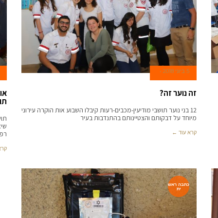
5 ביוני 2018
זה נוער זה?
או
תו
12 בני נוער תושבי מודיעין-מכבים-רעות קיבלו השבוע אות הוקרה עירוני
מיוחד על דבקותם והצטיינותם בהתנדבות בעיר
תוש
שיא
קרא עוד ←
רפו
קרא
כתבה ראש
ית