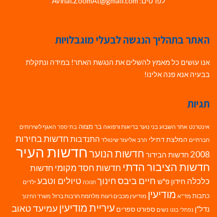
לפרטים: Avihai.ZoomAt@gmail.com
האתר בתהליך הנגשה לבעלי מוגבלויות
אנו עושים כל מאמץ להשלים את הנגשת האתר! במידה ונתקלת
בבעיה אנא פנה אלינו!
תגיות
בר מצווה
אינטרנט
אתר השבוע
בני נוער
בריאות ורפואה
האגף לשירותים
בתי ספר
חדשות בחירות
התנדבות
המלצת דתילי
חברתיים
הרב אליעזר שינוולד
חדשות העיר
חדשות הנוער
2008
חדשות הבידור
חדשות הציבור הדתי
חדשות חסד מקומי
חדשות
חיים ביבס
טיולים וטבע
כלכלה
חינוך
חידון פ"ש
ילדים
חנוכה
מודיעין
כתבות
מד"א
מודיעין מכבים רעות
מלחמת חרבות ברזל
משרד החינוך
עיריית מודיעין
עמיעד טאוב
נדל"ן
ספורט
ספרים
נשים
נפתלי בנט