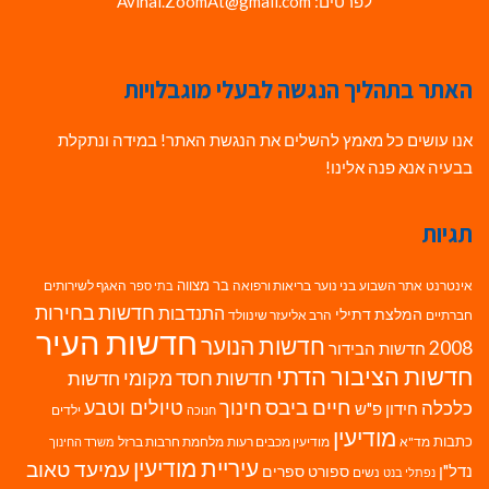
לפרטים: Avihai.ZoomAt@gmail.com
האתר בתהליך הנגשה לבעלי מוגבלויות
אנו עושים כל מאמץ להשלים את הנגשת האתר! במידה ונתקלת
בבעיה אנא פנה אלינו!
תגיות
בר מצווה
אינטרנט
אתר השבוע
בני נוער
בריאות ורפואה
האגף לשירותים
בתי ספר
חדשות בחירות
התנדבות
המלצת דתילי
חברתיים
הרב אליעזר שינוולד
חדשות העיר
חדשות הנוער
2008
חדשות הבידור
חדשות הציבור הדתי
חדשות חסד מקומי
חדשות
חיים ביבס
טיולים וטבע
כלכלה
חינוך
חידון פ"ש
ילדים
חנוכה
מודיעין
כתבות
מד"א
מודיעין מכבים רעות
מלחמת חרבות ברזל
משרד החינוך
עיריית מודיעין
עמיעד טאוב
נדל"ן
ספורט
ספרים
נשים
נפתלי בנט