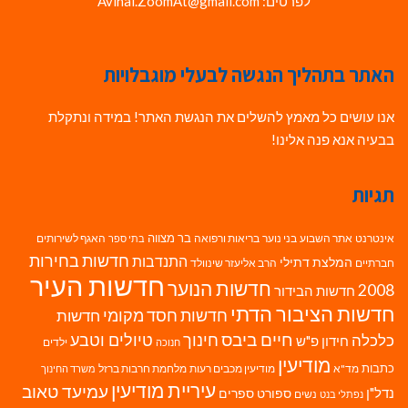
לפרטים: Avihai.ZoomAt@gmail.com
האתר בתהליך הנגשה לבעלי מוגבלויות
אנו עושים כל מאמץ להשלים את הנגשת האתר! במידה ונתקלת
בבעיה אנא פנה אלינו!
תגיות
בר מצווה
אינטרנט
אתר השבוע
בני נוער
בריאות ורפואה
האגף לשירותים
בתי ספר
חדשות בחירות
התנדבות
המלצת דתילי
חברתיים
הרב אליעזר שינוולד
חדשות העיר
חדשות הנוער
2008
חדשות הבידור
חדשות הציבור הדתי
חדשות חסד מקומי
חדשות
חיים ביבס
טיולים וטבע
כלכלה
חינוך
חידון פ"ש
ילדים
חנוכה
מודיעין
כתבות
מד"א
מודיעין מכבים רעות
מלחמת חרבות ברזל
משרד החינוך
עיריית מודיעין
עמיעד טאוב
נדל"ן
ספורט
ספרים
נשים
נפתלי בנט