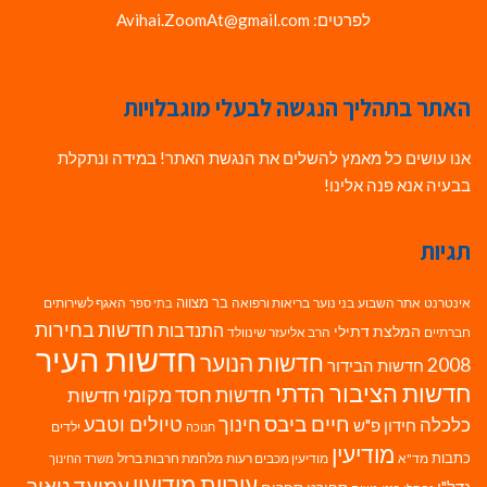
לפרטים: Avihai.ZoomAt@gmail.com
האתר בתהליך הנגשה לבעלי מוגבלויות
אנו עושים כל מאמץ להשלים את הנגשת האתר! במידה ונתקלת
בבעיה אנא פנה אלינו!
תגיות
בר מצווה
אינטרנט
אתר השבוע
בני נוער
בריאות ורפואה
האגף לשירותים
בתי ספר
חדשות בחירות
התנדבות
המלצת דתילי
חברתיים
הרב אליעזר שינוולד
חדשות העיר
חדשות הנוער
2008
חדשות הבידור
חדשות הציבור הדתי
חדשות חסד מקומי
חדשות
חיים ביבס
טיולים וטבע
כלכלה
חינוך
חידון פ"ש
ילדים
חנוכה
מודיעין
כתבות
מד"א
מודיעין מכבים רעות
מלחמת חרבות ברזל
משרד החינוך
עיריית מודיעין
עמיעד טאוב