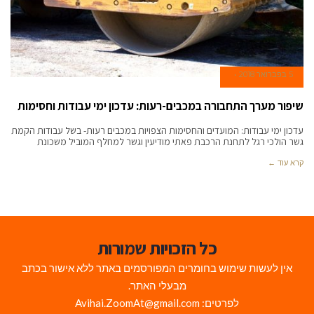
5 בפברואר 2018
שיפור מערך התחבורה במכבים-רעות: עדכון ימי עבודות וחסימות
עדכון ימי עבודות: המועדים והחסימות הצפויות במכבים רעות- בשל עבודות הקמת
גשר הולכי רגל לתחנת הרכבת פאתי מודיעין וגשר למחלף המוביל משכונת
קרא עוד ←
כל הזכויות שמורות
אין לעשות שימוש בחומרים המפורסמים באתר ללא אישור בכתב
מבעלי האתר.
לפרטים: Avihai.ZoomAt@gmail.com