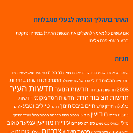
האתר בתהליך הנגשה לבעלי מוגבלויות
אנו עושים כל מאמץ להשלים את הנגשת האתר! במידה ונתקלת
בבעיה אנא פנה אלינו!
תגיות
בר מצווה
אינטרנט
אתר השבוע
בני נוער
בריאות ורפואה
האגף לשירותים
בתי ספר
חדשות בחירות
התנדבות
המלצת דתילי
חברתיים
הרב אליעזר שינוולד
חדשות העיר
חדשות הנוער
2008
חדשות הבידור
חדשות הציבור הדתי
חדשות חסד מקומי
חדשות
חיים ביבס
טיולים וטבע
כלכלה
חינוך
חידון פ"ש
ילדים
חנוכה
מודיעין
כתבות
מד"א
מודיעין מכבים רעות
מלחמת חרבות ברזל
משרד החינוך
עיריית מודיעין
עמיעד טאוב
נדל"ן
ספורט
ספרים
נשים
נפתלי בנט
צרכנות
פרשת השבוע
קורונה
פארק ענבה
קהילה
פינת האימוץ
ראיון