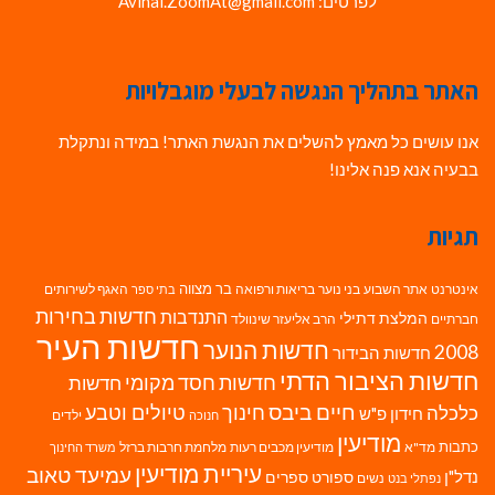
לפרטים: Avihai.ZoomAt@gmail.com
האתר בתהליך הנגשה לבעלי מוגבלויות
אנו עושים כל מאמץ להשלים את הנגשת האתר! במידה ונתקלת
בבעיה אנא פנה אלינו!
תגיות
בר מצווה
אינטרנט
אתר השבוע
בני נוער
בריאות ורפואה
האגף לשירותים
בתי ספר
חדשות בחירות
התנדבות
המלצת דתילי
חברתיים
הרב אליעזר שינוולד
חדשות העיר
חדשות הנוער
2008
חדשות הבידור
חדשות הציבור הדתי
חדשות חסד מקומי
חדשות
חיים ביבס
טיולים וטבע
כלכלה
חינוך
חידון פ"ש
ילדים
חנוכה
מודיעין
כתבות
מד"א
מודיעין מכבים רעות
מלחמת חרבות ברזל
משרד החינוך
עיריית מודיעין
עמיעד טאוב
נדל"ן
ספורט
ספרים
נשים
נפתלי בנט