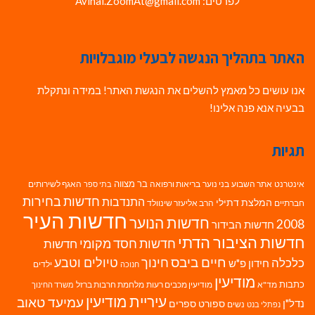
לפרטים: Avihai.ZoomAt@gmail.com
האתר בתהליך הנגשה לבעלי מוגבלויות
אנו עושים כל מאמץ להשלים את הנגשת האתר! במידה ונתקלת
בבעיה אנא פנה אלינו!
תגיות
בר מצווה
אינטרנט
אתר השבוע
בני נוער
בריאות ורפואה
האגף לשירותים
בתי ספר
חדשות בחירות
התנדבות
המלצת דתילי
חברתיים
הרב אליעזר שינוולד
חדשות העיר
חדשות הנוער
2008
חדשות הבידור
חדשות הציבור הדתי
חדשות חסד מקומי
חדשות
חיים ביבס
טיולים וטבע
כלכלה
חינוך
חידון פ"ש
ילדים
חנוכה
מודיעין
כתבות
מד"א
מודיעין מכבים רעות
מלחמת חרבות ברזל
משרד החינוך
עיריית מודיעין
עמיעד טאוב
נדל"ן
ספורט
ספרים
נשים
נפתלי בנט