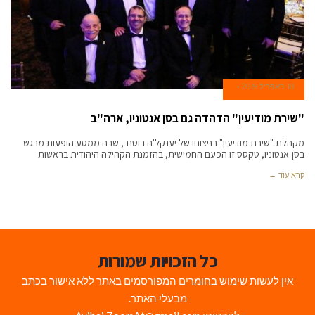
18 באפריל 2019
"שירת מודיעין" הדהדה גם בסן אנטוניו, ארה"ב
מקהלת "שירת מודיעין" בניצוחו של יענקל'ה רוטנר, שבה ממסע הופעות מרגש
בסן-אנטוניו, טקסס זו הפעם החמישית, בהזמנת הקהילה היהודית בראשות
קרא עוד ←
כל הזכויות שמורות
אין לעשות שימוש בחומרים המפורסמים באתר ללא אישור בכתב
מבעלי האתר.