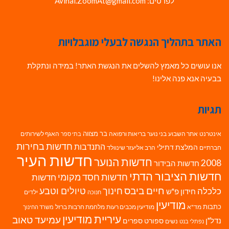
לפרטים: Avihai.ZoomAt@gmail.com
האתר בתהליך הנגשה לבעלי מוגבלויות
אנו עושים כל מאמץ להשלים את הנגשת האתר! במידה ונתקלת
בבעיה אנא פנה אלינו!
תגיות
בר מצווה
אינטרנט
אתר השבוע
בני נוער
בריאות ורפואה
האגף לשירותים
בתי ספר
חדשות בחירות
התנדבות
המלצת דתילי
חברתיים
הרב אליעזר שינוולד
חדשות העיר
חדשות הנוער
2008
חדשות הבידור
חדשות הציבור הדתי
חדשות חסד מקומי
חדשות
חיים ביבס
טיולים וטבע
כלכלה
חינוך
חידון פ"ש
ילדים
חנוכה
מודיעין
כתבות
מד"א
מודיעין מכבים רעות
מלחמת חרבות ברזל
משרד החינוך
עיריית מודיעין
עמיעד טאוב
נדל"ן
ספורט
ספרים
נשים
נפתלי בנט