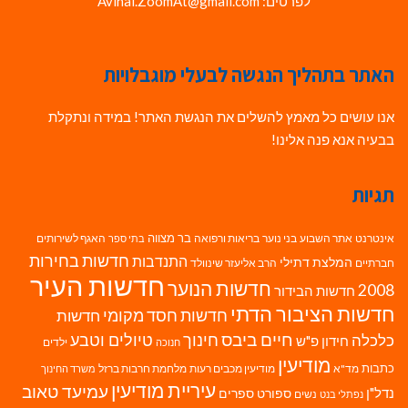
לפרטים: Avihai.ZoomAt@gmail.com
האתר בתהליך הנגשה לבעלי מוגבלויות
אנו עושים כל מאמץ להשלים את הנגשת האתר! במידה ונתקלת
בבעיה אנא פנה אלינו!
תגיות
בר מצווה
אינטרנט
אתר השבוע
בני נוער
בריאות ורפואה
האגף לשירותים
בתי ספר
חדשות בחירות
התנדבות
המלצת דתילי
חברתיים
הרב אליעזר שינוולד
חדשות העיר
חדשות הנוער
2008
חדשות הבידור
חדשות הציבור הדתי
חדשות חסד מקומי
חדשות
חיים ביבס
טיולים וטבע
כלכלה
חינוך
חידון פ"ש
ילדים
חנוכה
מודיעין
כתבות
מד"א
מודיעין מכבים רעות
מלחמת חרבות ברזל
משרד החינוך
עיריית מודיעין
עמיעד טאוב
נדל"ן
ספורט
ספרים
נשים
נפתלי בנט