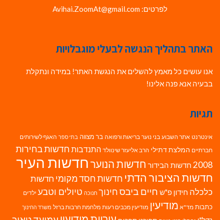
לפרטים: Avihai.ZoomAt@gmail.com
האתר בתהליך הנגשה לבעלי מוגבלויות
אנו עושים כל מאמץ להשלים את הנגשת האתר! במידה ונתקלת
בבעיה אנא פנה אלינו!
תגיות
בר מצווה
אינטרנט
אתר השבוע
בני נוער
בריאות ורפואה
האגף לשירותים
בתי ספר
חדשות בחירות
התנדבות
המלצת דתילי
חברתיים
הרב אליעזר שינוולד
חדשות העיר
חדשות הנוער
2008
חדשות הבידור
חדשות הציבור הדתי
חדשות חסד מקומי
חדשות
חיים ביבס
טיולים וטבע
כלכלה
חינוך
חידון פ"ש
ילדים
חנוכה
מודיעין
כתבות
מד"א
מודיעין מכבים רעות
מלחמת חרבות ברזל
משרד החינוך
עיריית מודיעין
עמיעד טאוב