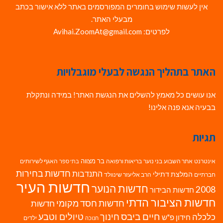
אין לעשות שימוש בחומרים המפורסמים באתר ללא אישור בכתב
מבעלי האתר.
לפרטים: Avihai.ZoomAt@gmail.com
האתר בתהליך הנגשה לבעלי מוגבלויות
אנו עושים כל מאמץ להשלים את הנגשת האתר! במידה ונתקלת
בבעיה אנא פנה אלינו!
תגיות
בר מצווה
אינטרנט
אתר השבוע
בני נוער
בריאות ורפואה
האגף לשירותים
בתי ספר
חדשות בחירות
התנדבות
המלצת דתילי
חברתיים
הרב אליעזר שינוולד
חדשות העיר
חדשות הנוער
2008
חדשות הבידור
חדשות הציבור הדתי
חדשות חסד מקומי
חדשות
חיים ביבס
טיולים וטבע
כלכלה
חינוך
חידון פ"ש
ילדים
חנוכה