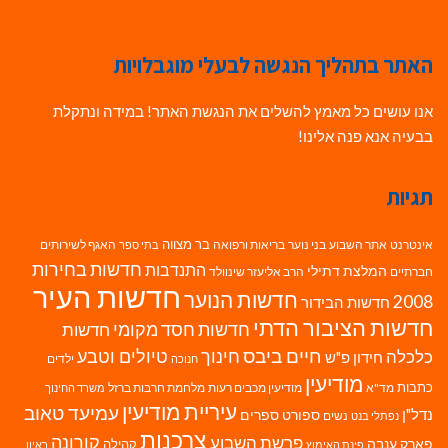
האתר בתהליך הנגשה לבעלי מוגבלויות
אנו עושים כל מאמץ להשלים את הנגשת האתר! במידה ונתקלת
בבעיה אנא פנה אלינו!
תגיות
בר מצווה
אינטרנט
אתר השבוע
בני נוער
בריאות ורפואה
האגף לשירותים
בתי ספר
חדשות בחירות
התנדבות
המלצת דתילי
חברתיים
הרב אליעזר שינוולד
חדשות העיר
חדשות הנוער
2008
חדשות הבידור
חדשות הציבור הדתי
חדשות חסד מקומי
חדשות
חיים ביבס
טיולים וטבע
כלכלה
חינוך
חידון פ"ש
ילדים
חנוכה
מודיעין
כתבות
מד"א
מודיעין מכבים רעות
מלחמת חרבות ברזל
משרד החינוך
עיריית מודיעין
עמיעד טאוב
נדל"ן
ספורט
ספרים
נשים
נפתלי בנט
צרכנות
פרשת השבוע
קורונה
פארק ענבה
קהילה
פינת האימוץ
ראיון