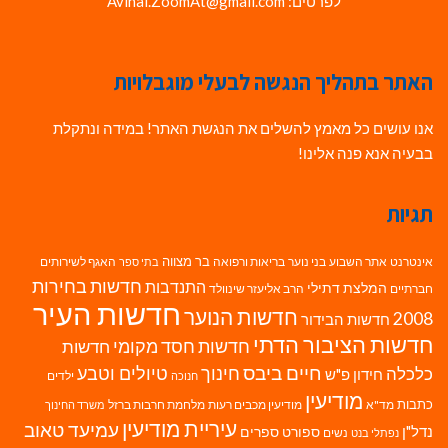
לפרטים: Avihai.ZoomAt@gmail.com
האתר בתהליך הנגשה לבעלי מוגבלויות
אנו עושים כל מאמץ להשלים את הנגשת האתר! במידה ונתקלת
בבעיה אנא פנה אלינו!
תגיות
בר מצווה
אינטרנט
אתר השבוע
בני נוער
בריאות ורפואה
האגף לשירותים
בתי ספר
חדשות בחירות
התנדבות
המלצת דתילי
חברתיים
הרב אליעזר שינוולד
חדשות העיר
חדשות הנוער
2008
חדשות הבידור
חדשות הציבור הדתי
חדשות חסד מקומי
חדשות
חיים ביבס
טיולים וטבע
כלכלה
חינוך
חידון פ"ש
ילדים
חנוכה
מודיעין
כתבות
מד"א
מודיעין מכבים רעות
מלחמת חרבות ברזל
משרד החינוך
עיריית מודיעין
עמיעד טאוב
נדל"ן
ספורט
ספרים
נשים
נפתלי בנט