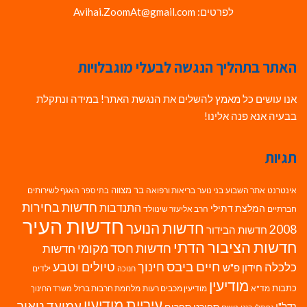
לפרטים: Avihai.ZoomAt@gmail.com
האתר בתהליך הנגשה לבעלי מוגבלויות
אנו עושים כל מאמץ להשלים את הנגשת האתר! במידה ונתקלת
בבעיה אנא פנה אלינו!
תגיות
בר מצווה
אינטרנט
אתר השבוע
בני נוער
בריאות ורפואה
האגף לשירותים
בתי ספר
חדשות בחירות
התנדבות
המלצת דתילי
חברתיים
הרב אליעזר שינוולד
חדשות העיר
חדשות הנוער
2008
חדשות הבידור
חדשות הציבור הדתי
חדשות חסד מקומי
חדשות
חיים ביבס
טיולים וטבע
כלכלה
חינוך
חידון פ"ש
ילדים
חנוכה
מודיעין
כתבות
מד"א
מודיעין מכבים רעות
מלחמת חרבות ברזל
משרד החינוך
עיריית מודיעין
עמיעד טאוב
נדל"ן
ספורט