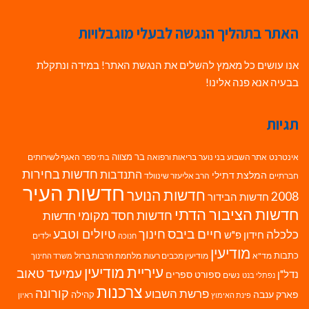
האתר בתהליך הנגשה לבעלי מוגבלויות
אנו עושים כל מאמץ להשלים את הנגשת האתר! במידה ונתקלת
בבעיה אנא פנה אלינו!
תגיות
בר מצווה
אינטרנט
אתר השבוע
בני נוער
בריאות ורפואה
האגף לשירותים
בתי ספר
חדשות בחירות
התנדבות
המלצת דתילי
חברתיים
הרב אליעזר שינוולד
חדשות העיר
חדשות הנוער
2008
חדשות הבידור
חדשות הציבור הדתי
חדשות חסד מקומי
חדשות
חיים ביבס
טיולים וטבע
כלכלה
חינוך
חידון פ"ש
ילדים
חנוכה
מודיעין
כתבות
מד"א
מודיעין מכבים רעות
מלחמת חרבות ברזל
משרד החינוך
עיריית מודיעין
עמיעד טאוב
נדל"ן
ספורט
ספרים
נשים
נפתלי בנט
צרכנות
פרשת השבוע
קורונה
פארק ענבה
קהילה
פינת האימוץ
ראיון