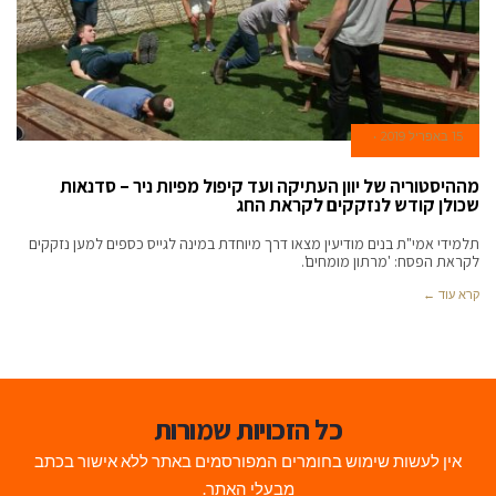
15 באפריל 2019
מההיסטוריה של יוון העתיקה ועד קיפול מפיות ניר – סדנאות
שכולן קודש לנזקקים לקראת החג
תלמידי אמי"ת בנים מודיעין מצאו דרך מיוחדת במינה לגייס כספים למען נזקקים
לקראת הפסח: 'מרתון מומחים'.
קרא עוד ←
כל הזכויות שמורות
אין לעשות שימוש בחומרים המפורסמים באתר ללא אישור בכתב
מבעלי האתר.