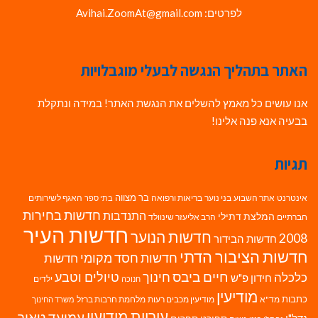
לפרטים: Avihai.ZoomAt@gmail.com
האתר בתהליך הנגשה לבעלי מוגבלויות
אנו עושים כל מאמץ להשלים את הנגשת האתר! במידה ונתקלת
בבעיה אנא פנה אלינו!
תגיות
בר מצווה
אינטרנט
אתר השבוע
בני נוער
בריאות ורפואה
האגף לשירותים
בתי ספר
חדשות בחירות
התנדבות
המלצת דתילי
חברתיים
הרב אליעזר שינוולד
חדשות העיר
חדשות הנוער
2008
חדשות הבידור
חדשות הציבור הדתי
חדשות חסד מקומי
חדשות
חיים ביבס
טיולים וטבע
כלכלה
חינוך
חידון פ"ש
ילדים
חנוכה
מודיעין
כתבות
מד"א
מודיעין מכבים רעות
מלחמת חרבות ברזל
משרד החינוך
עיריית מודיעין
עמיעד טאוב