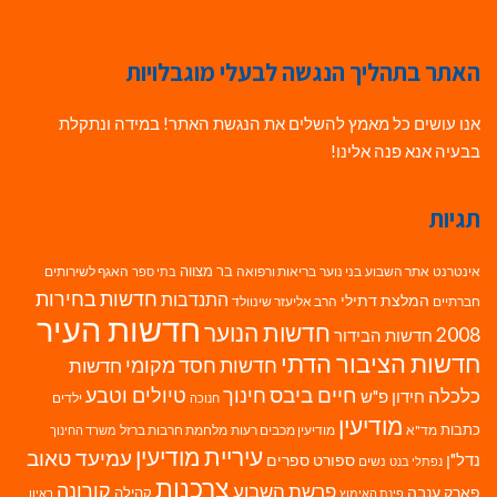
האתר בתהליך הנגשה לבעלי מוגבלויות
אנו עושים כל מאמץ להשלים את הנגשת האתר! במידה ונתקלת
בבעיה אנא פנה אלינו!
תגיות
בר מצווה
אינטרנט
אתר השבוע
בני נוער
בריאות ורפואה
האגף לשירותים
בתי ספר
חדשות בחירות
התנדבות
המלצת דתילי
חברתיים
הרב אליעזר שינוולד
חדשות העיר
חדשות הנוער
2008
חדשות הבידור
חדשות הציבור הדתי
חדשות חסד מקומי
חדשות
חיים ביבס
טיולים וטבע
כלכלה
חינוך
חידון פ"ש
ילדים
חנוכה
מודיעין
כתבות
מד"א
מודיעין מכבים רעות
מלחמת חרבות ברזל
משרד החינוך
עיריית מודיעין
עמיעד טאוב
נדל"ן
ספורט
ספרים
נשים
נפתלי בנט
צרכנות
פרשת השבוע
קורונה
פארק ענבה
קהילה
פינת האימוץ
ראיון