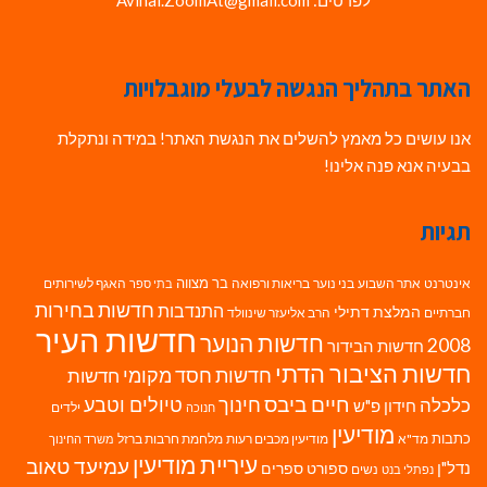
לפרטים: Avihai.ZoomAt@gmail.com
האתר בתהליך הנגשה לבעלי מוגבלויות
אנו עושים כל מאמץ להשלים את הנגשת האתר! במידה ונתקלת
בבעיה אנא פנה אלינו!
תגיות
בר מצווה
אינטרנט
אתר השבוע
בני נוער
בריאות ורפואה
האגף לשירותים
בתי ספר
חדשות בחירות
התנדבות
המלצת דתילי
חברתיים
הרב אליעזר שינוולד
חדשות העיר
חדשות הנוער
2008
חדשות הבידור
חדשות הציבור הדתי
חדשות חסד מקומי
חדשות
חיים ביבס
טיולים וטבע
כלכלה
חינוך
חידון פ"ש
ילדים
חנוכה
מודיעין
כתבות
מד"א
מודיעין מכבים רעות
מלחמת חרבות ברזל
משרד החינוך
עיריית מודיעין
עמיעד טאוב
נדל"ן
ספורט
ספרים
נשים
נפתלי בנט