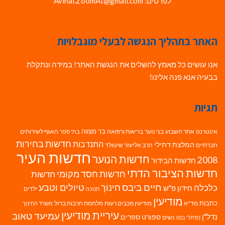
לפרטים: Avihai.ZoomAt@gmail.com
האתר בתהליך הנגשה לבעלי מוגבלויות
אנו עושים כל מאמץ להשלים את הנגשת האתר! במידה ונתקלת
בבעיה אנא פנה אלינו!
תגיות
בר מצווה
אינטרנט
אתר השבוע
בני נוער
בריאות ורפואה
האגף לשירותים
בתי ספר
חדשות בחירות
התנדבות
המלצת דתילי
חברתיים
הרב אליעזר שינוולד
חדשות העיר
חדשות הנוער
2008
חדשות הבידור
חדשות הציבור הדתי
חדשות חסד מקומי
חדשות
חיים ביבס
טיולים וטבע
כלכלה
חינוך
חידון פ"ש
ילדים
חנוכה
מודיעין
כתבות
מד"א
מודיעין מכבים רעות
מלחמת חרבות ברזל
משרד החינוך
עיריית מודיעין
עמיעד טאוב
נדל"ן
ספורט
ספרים
נשים
נפתלי בנט