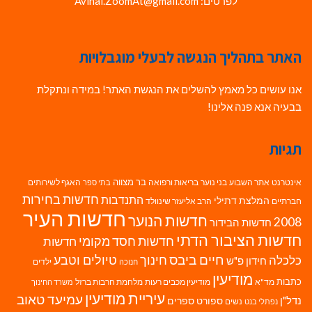
לפרטים: Avihai.ZoomAt@gmail.com
האתר בתהליך הנגשה לבעלי מוגבלויות
אנו עושים כל מאמץ להשלים את הנגשת האתר! במידה ונתקלת
בבעיה אנא פנה אלינו!
תגיות
בר מצווה
אינטרנט
אתר השבוע
בני נוער
בריאות ורפואה
האגף לשירותים
בתי ספר
חדשות בחירות
התנדבות
המלצת דתילי
חברתיים
הרב אליעזר שינוולד
חדשות העיר
חדשות הנוער
2008
חדשות הבידור
חדשות הציבור הדתי
חדשות חסד מקומי
חדשות
חיים ביבס
טיולים וטבע
כלכלה
חינוך
חידון פ"ש
ילדים
חנוכה
מודיעין
כתבות
מד"א
מודיעין מכבים רעות
מלחמת חרבות ברזל
משרד החינוך
עיריית מודיעין
עמיעד טאוב
נדל"ן
ספורט
ספרים
נשים
נפתלי בנט