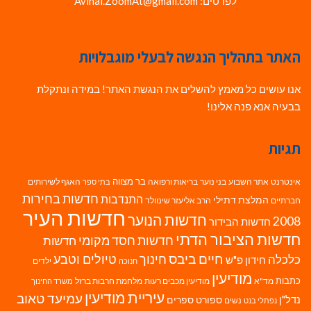
לפרטים: Avihai.ZoomAt@gmail.com
האתר בתהליך הנגשה לבעלי מוגבלויות
אנו עושים כל מאמץ להשלים את הנגשת האתר! במידה ונתקלת
בבעיה אנא פנה אלינו!
תגיות
בר מצווה
אינטרנט
אתר השבוע
בני נוער
בריאות ורפואה
האגף לשירותים
בתי ספר
חדשות בחירות
התנדבות
המלצת דתילי
חברתיים
הרב אליעזר שינוולד
חדשות העיר
חדשות הנוער
2008
חדשות הבידור
חדשות הציבור הדתי
חדשות חסד מקומי
חדשות
חיים ביבס
טיולים וטבע
כלכלה
חינוך
חידון פ"ש
ילדים
חנוכה
מודיעין
כתבות
מד"א
מודיעין מכבים רעות
מלחמת חרבות ברזל
משרד החינוך
עיריית מודיעין
עמיעד טאוב
נדל"ן
ספורט
ספרים
נשים
נפתלי בנט