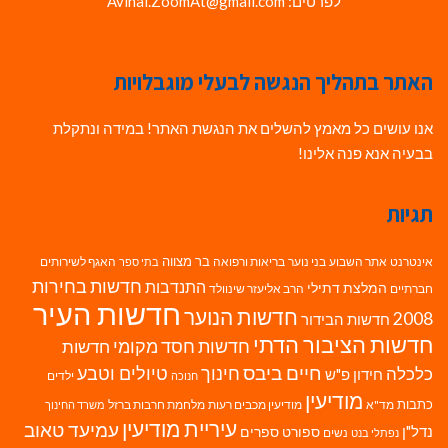
לפרטים: Avihai.ZoomAt@gmail.com
האתר בתהליך הנגשה לבעלי מוגבלויות
אנו עושים כל מאמץ להשלים את הנגשת האתר! במידה ונתקלת
בבעיה אנא פנה אלינו!
תגיות
בר מצווה
אינטרנט
אתר השבוע
בני נוער
בריאות ורפואה
האגף לשירותים
בתי ספר
חדשות בחירות
התנדבות
המלצת דתילי
חברתיים
הרב אליעזר שינוולד
חדשות העיר
חדשות הנוער
2008
חדשות הבידור
חדשות הציבור הדתי
חדשות חסד מקומי
חדשות
חיים ביבס
טיולים וטבע
כלכלה
חינוך
חידון פ"ש
ילדים
חנוכה
מודיעין
כתבות
מד"א
מודיעין מכבים רעות
מלחמת חרבות ברזל
משרד החינוך
עיריית מודיעין
עמיעד טאוב
נדל"ן
ספורט
ספרים
נשים
נפתלי בנט